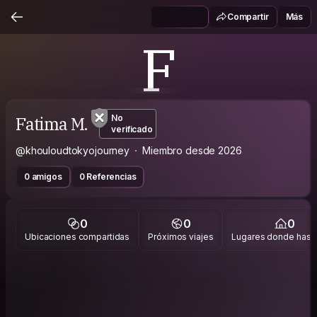
Compartir
Más
F
Fatima M.
No
verificado
@khouloudtokyojourney
Miembro desde 2026
0 amigos
0 Referencias
0
0
0
Ubicaciones compartidas
Próximos viajes
Lugares donde has v