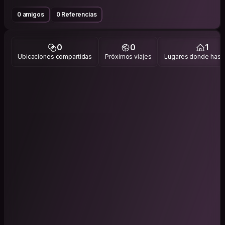
0 amigos
0 Referencias
0
0
1
Ubicaciones compartidas
Próximos viajes
Lugares donde has v