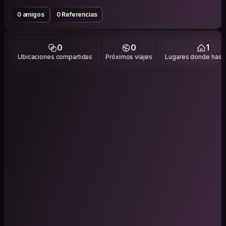
0 amigos
0 Referencias
0
0
1
Ubicaciones compartidas
Próximos viajes
Lugares donde has v