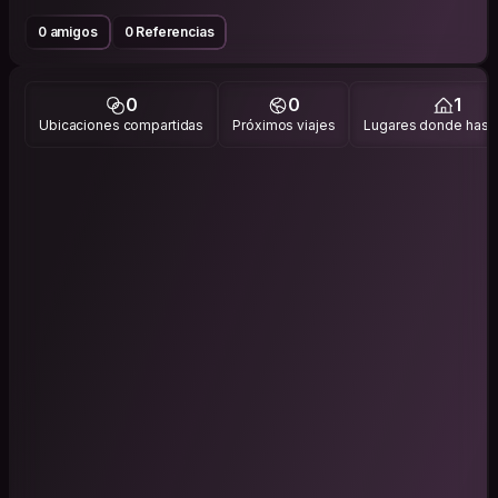
0 amigos
0 Referencias
0
0
1
Ubicaciones compartidas
Próximos viajes
Lugares donde has v