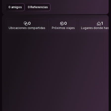
0 amigos
0 Referencias
0
0
1
Ubicaciones compartidas
Próximos viajes
Lugares donde has v