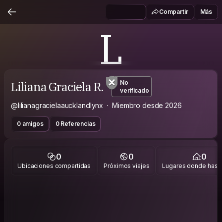
Compartir
Más
L
Liliana Graciela R.
No
verificado
@lilianagracielaaucklandlynx
Miembro desde 2026
0 amigos
0 Referencias
0
0
0
Ubicaciones compartidas
Próximos viajes
Lugares donde has v