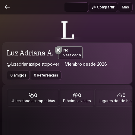
Compartir
Más
L
Luz Adriana A.
No
verificado
@luzadrianataipeistopover
Miembro desde 2026
0 amigos
0 Referencias
0
0
0
Ubicaciones compartidas
Próximos viajes
Lugares donde has v