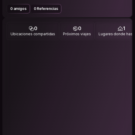
0 amigos
0 Referencias
0
0
1
Ubicaciones compartidas
Próximos viajes
Lugares donde has v