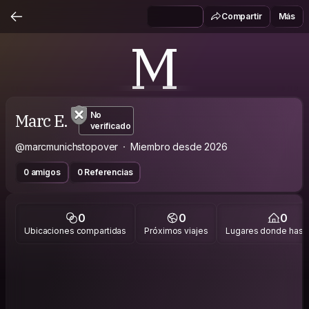
Compartir
Más
M
Marc E.
No
verificado
@marcmunichstopover
Miembro desde 2026
0 amigos
0 Referencias
0
0
0
Ubicaciones compartidas
Próximos viajes
Lugares donde has v