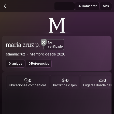
Compartir
Más
M
maria cruz p.
No
verificado
@mariacruz
Miembro desde 2026
0 amigos
0 Referencias
0
0
0
Ubicaciones compartidas
Próximos viajes
Lugares donde has v