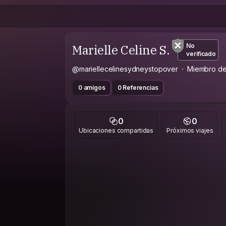
Marielle Celine S.
No
verificado
@mariellecelinesydneystopover
Miembro d
0 amigos
0 Referencias
0
0
Ubicaciones compartidas
Próximos viajes