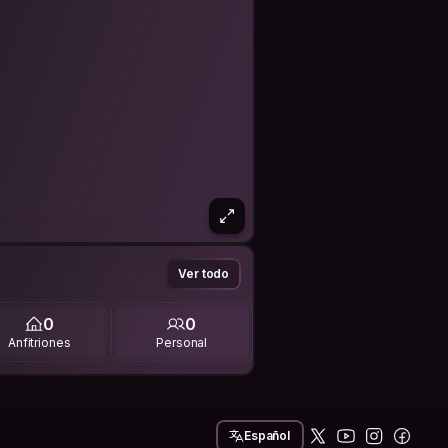
Ver todo
0
0
Anfitriones
Personal
Español