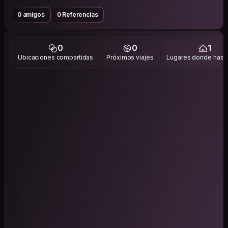
0 amigos
0 Referencias
0
0
1
Ubicaciones compartidas
Próximos viajes
Lugares donde has v