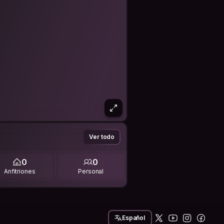
Ver todo
0
0
Anfitriones
Personal
Español