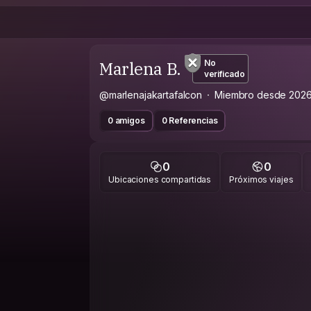
Marlena B.
No
verificado
@marlenajakartafalcon
Miembro desde 202
0 amigos
0 Referencias
0
0
Ubicaciones compartidas
Próximos viajes