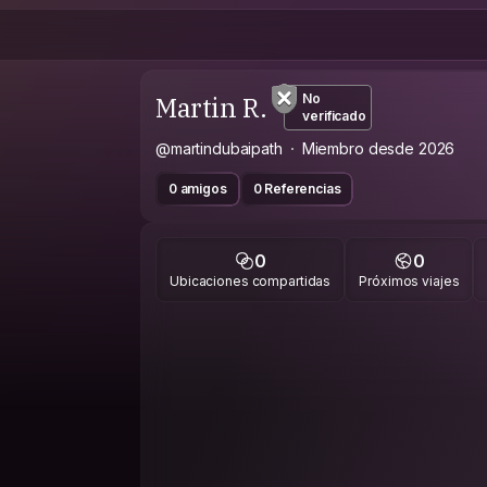
Martin R.
No
verificado
@martindubaipath
Miembro desde 2026
0 amigos
0 Referencias
0
0
Ubicaciones compartidas
Próximos viajes