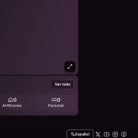
Ver todo
0
0
Anfitriones
Personal
Español