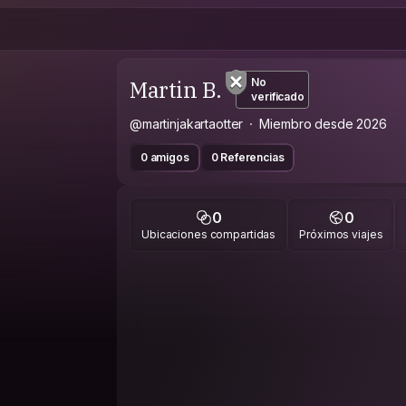
Martin B.
No
verificado
@martinjakartaotter
Miembro desde 2026
0 amigos
0 Referencias
0
0
Ubicaciones compartidas
Próximos viajes