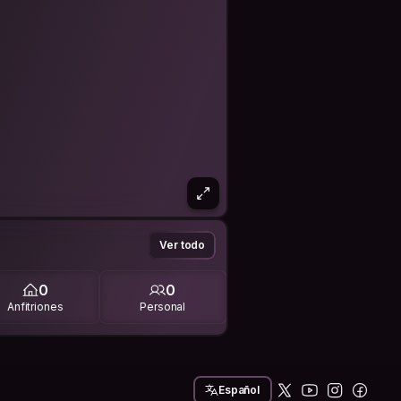
Ver todo
0
0
Anfitriones
Personal
Español