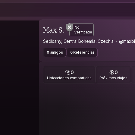
Max S.
No
verificado
Sedlcany, Central Bohemia, Czechia
@maxbi
0 amigos
0 Referencias
0
0
Ubicaciones compartidas
Próximos viajes