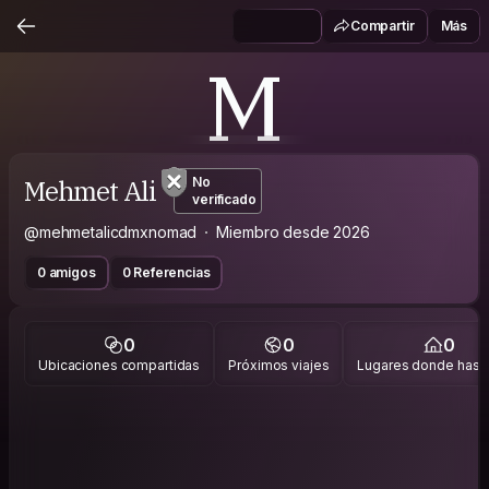
Compartir
Más
M
Mehmet Ali
No
verificado
@mehmetalicdmxnomad
Miembro desde 2026
0 amigos
0 Referencias
0
0
0
Ubicaciones compartidas
Próximos viajes
Lugares donde has v