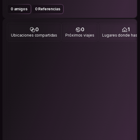
0 amigos
0 Referencias
0
0
1
Ubicaciones compartidas
Próximos viajes
Lugares donde has v