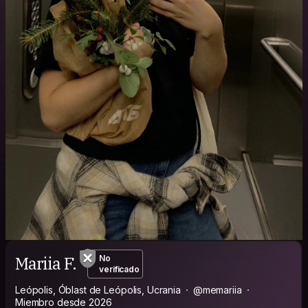
Mariia F.
No
verificado
Leópolis, Óblast de Leópolis, Ucrania
@memariia
Miembro desde 2026