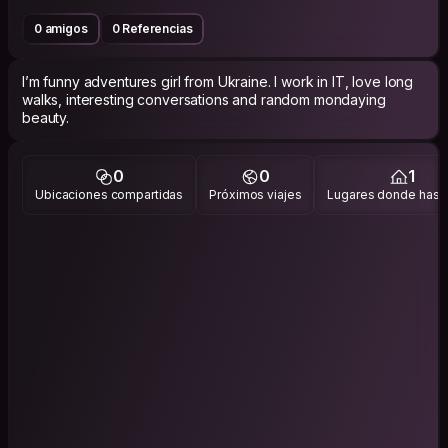
0 amigos
0 Referencias
I’m funny adventures girl from Ukraine. I work in IT, love long
walks, interesting conversations and random mondaying
beauty.
0
0
1
Ubicaciones compartidas
Próximos viajes
Lugares donde has v