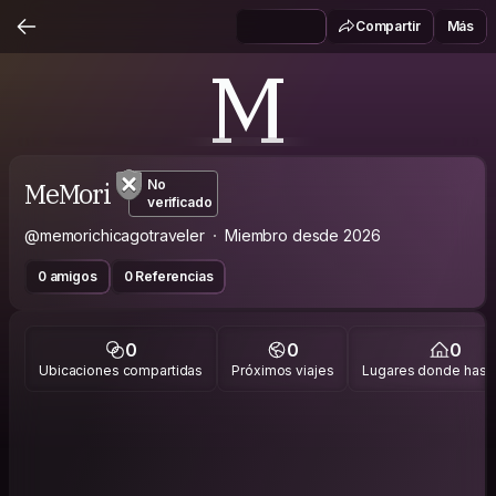
Compartir
Más
M
MeMori
No
verificado
@memorichicagotraveler
Miembro desde 2026
0 amigos
0 Referencias
0
0
0
Ubicaciones compartidas
Próximos viajes
Lugares donde has v