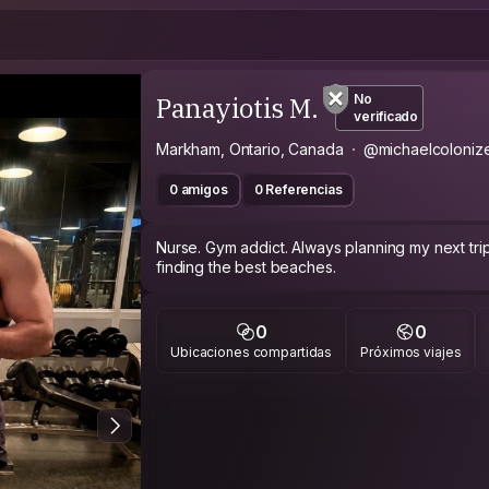
Panayiotis M.
No
verificado
Markham, Ontario, Canada
@michaelcoloniz
0 amigos
0 Referencias
Nurse. Gym addict. Always planning my next trip.
finding the best beaches.
0
0
Ubicaciones compartidas
Próximos viajes