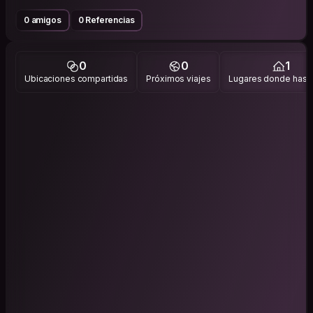
0 amigos
0 Referencias
0
0
1
Ubicaciones compartidas
Próximos viajes
Lugares donde has v