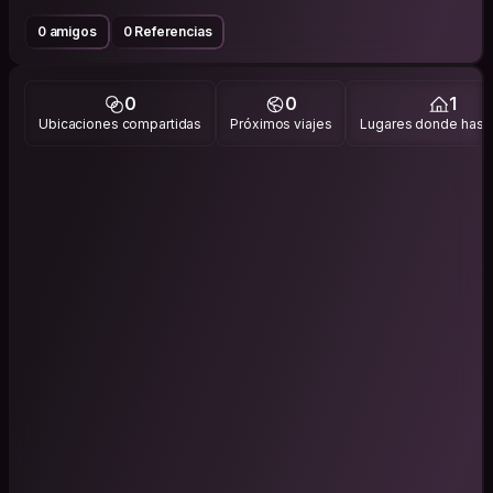
0 amigos
0 Referencias
0
0
1
Ubicaciones compartidas
Próximos viajes
Lugares donde has v