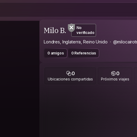
Milo B.
No
verificado
Londres, Inglaterra, Reino Unido
@milocairotr
0 amigos
0 Referencias
0
0
Ubicaciones compartidas
Próximos viajes