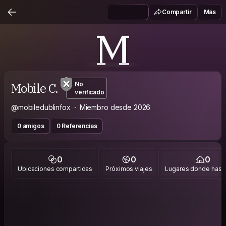
Compartir
Más
M
Mobile C.
No
verificado
@mobiledublinfox
Miembro desde 2026
0 amigos
0 Referencias
0
0
0
Ubicaciones compartidas
Próximos viajes
Lugares donde has v