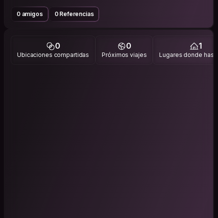
0 amigos
0 Referencias
0
0
1
Ubicaciones compartidas
Próximos viajes
Lugares donde has v