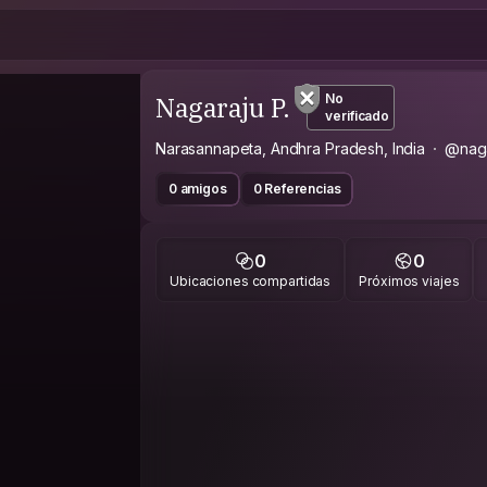
Nagaraju P.
No
verificado
Narasannapeta, Andhra Pradesh, India
@nag
0 amigos
0 Referencias
0
0
Ubicaciones compartidas
Próximos viajes