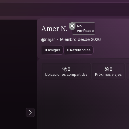
Amer N.
No
verificado
@najjar
Miembro desde 2026
0 amigos
0 Referencias
0
0
Ubicaciones compartidas
Próximos viajes