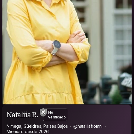
Nataliia R.
No
verificado
Nimega, Güeldres, Países Bajos
@nataliiafromnl
Miembro desde 2026