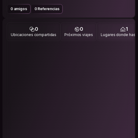
0 amigos
0 Referencias
0
0
1
Ubicaciones compartidas
Próximos viajes
Lugares donde has v