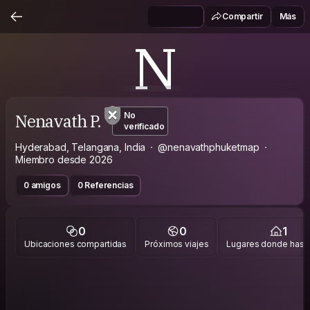
Compartir
Más
N
Nenavath P.
No
verificado
Hyderabad, Telangana, India
@nenavathphuketmap
Miembro desde 2026
0 amigos
0 Referencias
0
0
1
Ubicaciones compartidas
Próximos viajes
Lugares donde has v