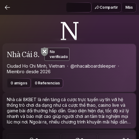
Compartir
Más
N
Nhà Cái 8.
No
verificado
Ciudad Ho Chi Minh, Vietnam
@nhacaiboardsleeper
Miembro desde 2026
0 amigos
0 Referencias
Nhà cái 8KBET là nền tảng cá cược trực tuyến uy tín với hệ
thống trò chơi đa dạng như cá cược thể thao, casino live và
game bài đổi thưởng hấp dẫn. Giao diện hiện đại, tốc độ xử lý
nhanh và bảo mật cao giúp người chơi an tâm trải nghiệm mọi
lúc mọi nơi. Ngoài ra, nhiều chương trình khuyến mãi hấp dẫn
cũng mang lại cơ hội chiến thắng lớn.
Website: https://8kbet-co.com/