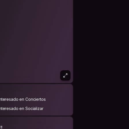
Interesado en Conciertos
Interesado en Socializar
!!