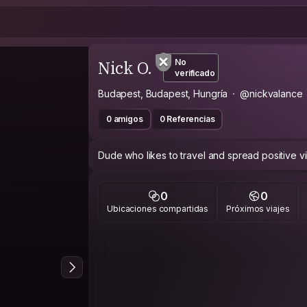
Nick O.
No
verificado
Budapest, Budapest, Hungría
@nickvalance
0 amigos
0 Referencias
Dude who likes to travel and spread positive v
0
0
Ubicaciones compartidas
Próximos viajes