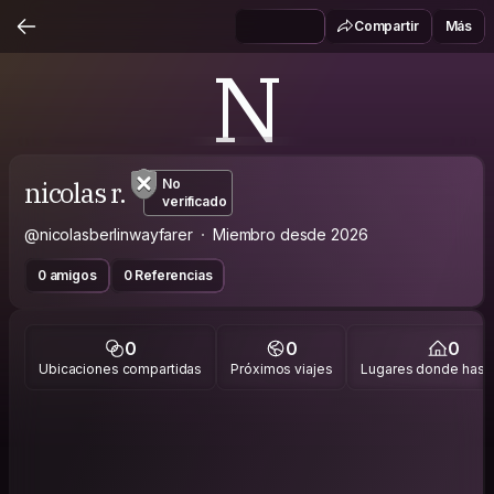
Compartir
Más
N
nicolas r.
No
verificado
@nicolasberlinwayfarer
Miembro desde 2026
0 amigos
0 Referencias
0
0
0
Ubicaciones compartidas
Próximos viajes
Lugares donde has v