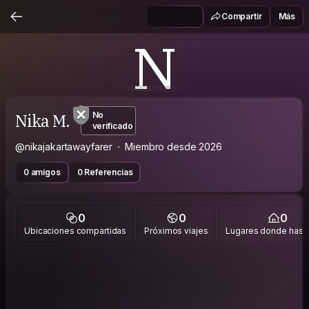
Compartir
Más
N
Nika M.
No
verificado
@nikajakartawayfarer
Miembro desde 2026
0 amigos
0 Referencias
0
0
0
Ubicaciones compartidas
Próximos viajes
Lugares donde has v