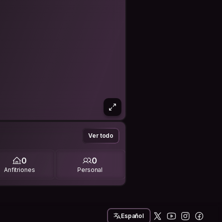
Ver todo
0
0
Anfitriones
Personal
Español