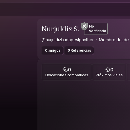
Nurjuldiz S.
No
verificado
@nurjuldizbudapestpanther
Miembro desde
0 amigos
0 Referencias
0
0
Ubicaciones compartidas
Próximos viajes