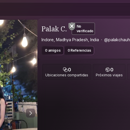
Palak C.
No
verificado
Indore, Madhya Pradesh, India
@palakchauh
0 amigos
0 Referencias
0
0
Ubicaciones compartidas
Próximos viajes