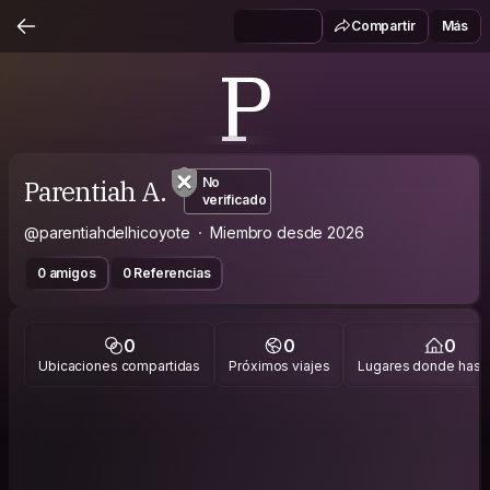
Compartir
Más
P
Parentiah A.
No
verificado
@parentiahdelhicoyote
Miembro desde 2026
0 amigos
0 Referencias
0
0
0
Ubicaciones compartidas
Próximos viajes
Lugares donde has v