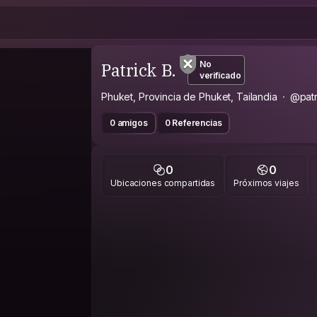
Patrick B.
No
verificado
Phuket, Provincia de Phuket, Tailandia
@patr
0 amigos
0 Referencias
0
0
Ubicaciones compartidas
Próximos viajes