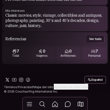
Mis intereses
Classic movies, style, vintage, collectibles and antiques,
photography, painting, 30's and 40's decades, design,
culture, jazz, history...
Referencias
Ver todo
7
0
0
7
Total
Viajeros
Anfitriones
Personal
Español
Términos
Privacidad
Mapa del sitio
Opciones de privacidad
© 2026 Couchsurfing International Inc.