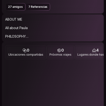
27 amigos
7 Referencias
ABOUT ME
All about Paula
PHILOSOPHY
Vivir una coherencia entre lo que opino, lo que creo y cómo
actúo.
0
0
4
Ubicaciones compartidas
Próximos viajes
Lugares donde has v