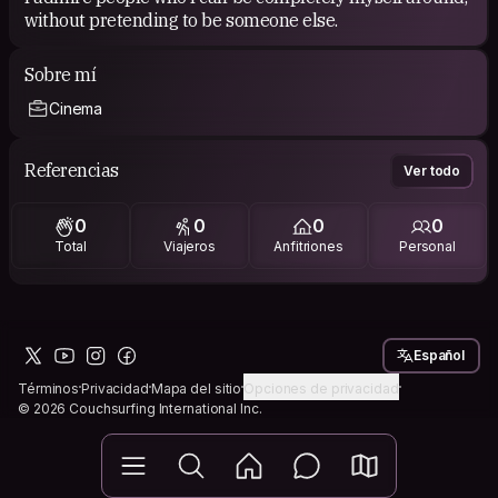
without pretending to be someone else.
Sobre mí
Cinema
Referencias
Ver todo
0
0
0
0
Total
Viajeros
Anfitriones
Personal
Español
Términos
Privacidad
Mapa del sitio
Opciones de privacidad
© 2026 Couchsurfing International Inc.