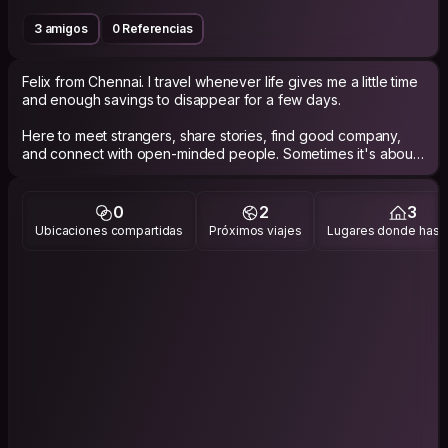
3 amigos
0 Referencias
Felix from Chennai. I travel whenever life gives me a little time
and enough savings to disappear for a few days.
Here to meet strangers, share stories, find good company,
and connect with open-minded people. Sometimes it's about
travel, sometimes relaxation, sometimes spontaneous
adventures but it's always about the people you meet along
the way.
0
2
3
Ubicaciones compartidas
Próximos viajes
Lugares donde has v