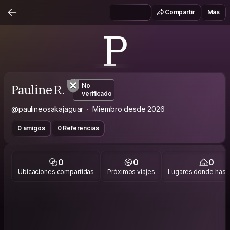
Compartir
Más
P
Pauline R.
No
verificado
@paulineosakajaguar
Miembro desde 2026
0 amigos
0 Referencias
0
0
0
Ubicaciones compartidas
Próximos viajes
Lugares donde has v