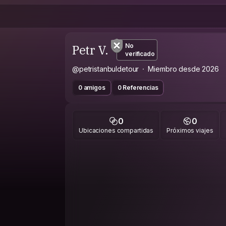
Petr V.
No
verificado
@petristanbuldetour
Miembro desde 2026
0 amigos
0 Referencias
0
0
Ubicaciones compartidas
Próximos viajes