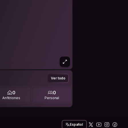
Ver todo
0
0
Anfitriones
Personal
Español