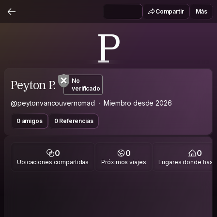
Compartir
Más
P
Peyton P.
No
verificado
@peytonvancouvernomad
Miembro desde 2026
0 amigos
0 Referencias
0
0
0
Ubicaciones compartidas
Próximos viajes
Lugares donde has v