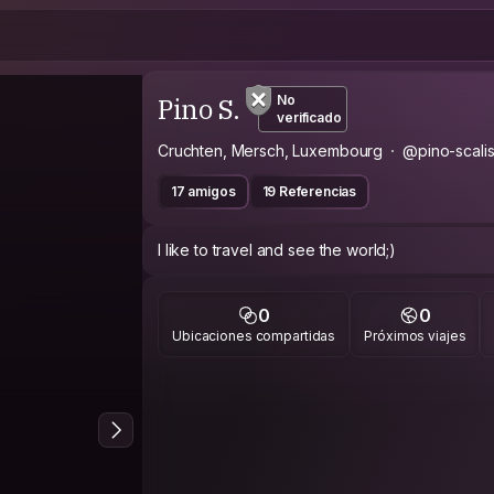
Pino S.
No
verificado
Cruchten, Mersch, Luxembourg
@pino-scali
17 amigos
19 Referencias
I like to travel and see the world;)
0
0
Ubicaciones compartidas
Próximos viajes