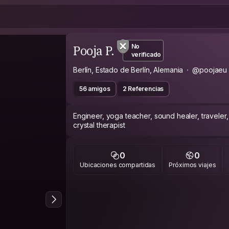
Pooja P.
No
verificado
Berlín, Estado de Berlín, Alemania
@poojaeu
56 amigos
2 Referencias
Engineer, yoga teacher, sound healer, traveler, 
crystal therapist
0
0
Ubicaciones compartidas
Próximos viajes