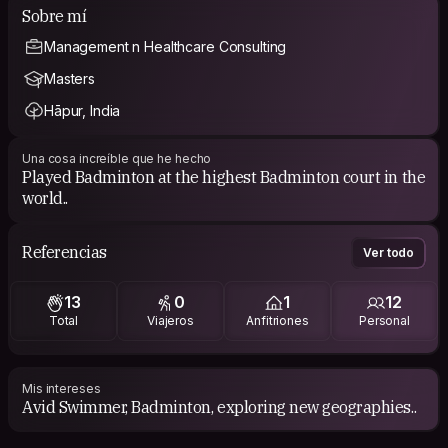
Sobre mí
Management n Healthcare Consulting
Masters
Hāpur, India
Una cosa increíble que he hecho
Played Badminton at the highest Badminton court in the
world..
Referencias
Ver todo
13
0
1
12
Total
Viajeros
Anfitriones
Personal
Mis intereses
Avid Swimmer, Badminton, exploring new geographies..