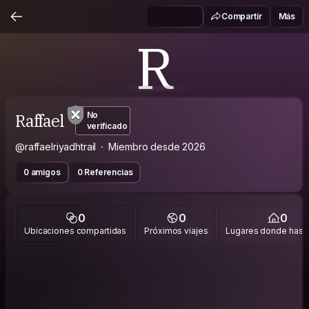
Compartir
Más
R
Raffael
No
verificado
@raffaelriyadhtrail
Miembro desde 2026
0 amigos
0 Referencias
0
0
0
Ubicaciones compartidas
Próximos viajes
Lugares donde has v