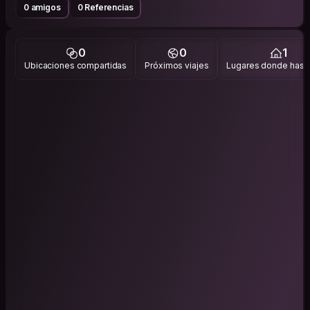
0 amigos
0 Referencias
0
0
1
Ubicaciones compartidas
Próximos viajes
Lugares donde has v