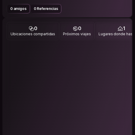
0 amigos
0 Referencias
0
0
1
Ubicaciones compartidas
Próximos viajes
Lugares donde has v