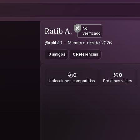
Ratib A.
No
verificado
@ratib10
Miembro desde 2026
0 amigos
0 Referencias
0
0
Ubicaciones compartidas
Próximos viajes